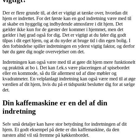
Der er flere grunde til, at det er vigtigt at tænke over, hvordan dit
hjem er indrettet. For det første kan en god indretning være med til
at skabe en hyggelig og indbydende atmosfære i dit hjem. Det
gælder ikke kun for de gæster der kommer i hjemmet, men det
gælder i høj grad også for dig. Det er vigtigt at du føler dig godt
tilpas i dit eget hjem, og at du nyder at bruge tid i din egen bolig. I
den forbindelse spiller indretningen en yderst vigtig faktor, og derfor
bør du gøre dig nogle overvejelser om det.
Indretningen kan også være med til at gøre dit hjem mere funktionelt
og praktisk at bo i. Det kan f.ek.s være placeringen af spisebordet
eller en kommode, så du får allermest ud af dine møbler og
kvadratmeter. En velplanlagt indretning kan også være med til at øge
værdien af dit hjem, hvis du på et tidspunkt beslutter dig for at sælge
det.
Din kaffemaskine er en del af din
indretning
Selv små detaljer kan have stor betydning for indretningen af dit
hjem. Et godt eksempel på dette er din kaffemaskine, da den
næsten altid vil stå fremme på køkkenbordet.