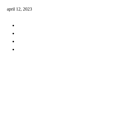
april 12, 2023
Kaffeuniverset.dk
Om os
Kontakt os
Cookie og persondatapolitik
Gæsteblog