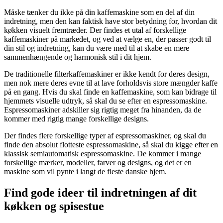
Måske tænker du ikke på din kaffemaskine som en del af din
indretning, men den kan faktisk have stor betydning for, hvordan dit
køkken visuelt fremtræder. Der findes et utal af forskellige
kaffemaskiner på markedet, og ved at vælge en, der passer godt til
din stil og indretning, kan du være med til at skabe en mere
sammenhængende og harmonisk stil i dit hjem.
De traditionelle filterkaffemaskiner er ikke kendt for deres design,
men nok mere deres evne til at lave forholdsvis store mængder kaffe
på en gang. Hvis du skal finde en kaffemaskine, som kan bidrage til
hjemmets visuelle udtryk, så skal du se efter en espressomaskine.
Espressomaskiner adskiller sig rigtig meget fra hinanden, da de
kommer med rigtig mange forskellige designs.
Der findes flere forskellige typer af espressomaskiner, og skal du
finde den absolut flotteste espressomaskine, så skal du kigge efter en
klassisk semiautomatisk espressomaskine. De kommer i mange
forskellige mærker, modeller, farver og designs, og det er en
maskine som vil pynte i langt de fleste danske hjem.
Find gode ideer til indretningen af dit
køkken og spisestue