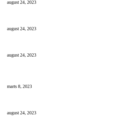
august 24, 2023
Kapsel kaffemaskine test – Find den bedste kapsel kaffemaskine
august 24, 2023
Espressokande test – Find den bedste espressokande
august 24, 2023
Populære anmeldelser
Manuel kaffekværn test – Find den bedste manuelle kaffekværn
marts 8, 2023
Kapsel kaffemaskine test – Find den bedste kapsel kaffemaskine
august 24, 2023
Kaffekværn test – Find den bedste kaffekværn