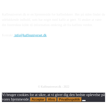
Kaffeuniverset.dk er en hjemmeside for kaffeelskere. Her på siden finder du
udelukkende indhold, som har noget med kaffe at gøre. Vi ønsker at være
din foretrukne kilde til information omkring alt fra kaffens verden.
Kontakt:
info@kaffeuniverset.dk
© Kaffeuniverset.dk - 2022
Vi bruger cookies for at sikre, at vi giver dig den bedste oplevelse på
vores hjemmeside.
Accepter
Afvis
Privatlivspolitik