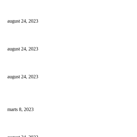
Mælkeskummer test – Find den bedste mælkeskummer
august 24, 2023
Kapsel kaffemaskine test – Find den bedste kapsel kaffemaskine
august 24, 2023
Espressokande test – Find den bedste espressokande
august 24, 2023
Populære anmeldelser
Manuel kaffekværn test – Find den bedste manuelle kaffekværn
marts 8, 2023
Kapsel kaffemaskine test – Find den bedste kapsel kaffemaskine