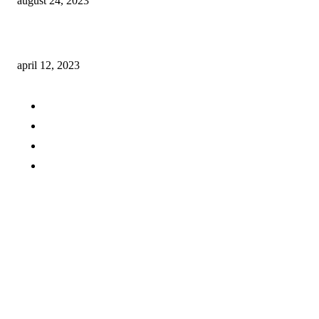
august 24, 2023
Kaffekværn test – Find den bedste kaffekværn
april 12, 2023
Kaffeuniverset.dk
Om os
Kontakt os
Cookie og persondatapolitik
Gæsteblog