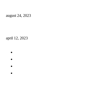
Kapsel kaffemaskine test – Find den bedste kapsel kaffemaskine
august 24, 2023
Kaffekværn test – Find den bedste kaffekværn
april 12, 2023
Kaffeuniverset.dk
Om os
Kontakt os
Cookie og persondatapolitik
Gæsteblog