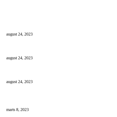
Populære indlæg
Mælkeskummer test – Find den bedste mælkeskummer
august 24, 2023
Kapsel kaffemaskine test – Find den bedste kapsel kaffemaskine
august 24, 2023
Espressokande test – Find den bedste espressokande
august 24, 2023
Populære anmeldelser
Manuel kaffekværn test – Find den bedste manuelle kaffekværn
marts 8, 2023