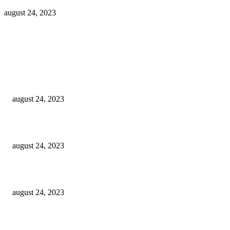
august 24, 2023
Populære indlæg
Mælkeskummer test – Find den bedste mælkeskummer
august 24, 2023
Kapsel kaffemaskine test – Find den bedste kapsel kaffemaskine
august 24, 2023
Espressokande test – Find den bedste espressokande
august 24, 2023
Populære anmeldelser