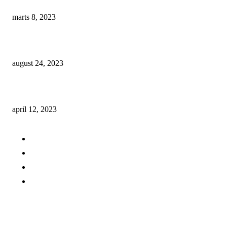
Manuel kaffekværn test – Find den bedste manuelle kaffekværn
marts 8, 2023
Kapsel kaffemaskine test – Find den bedste kapsel kaffemaskine
august 24, 2023
Kaffekværn test – Find den bedste kaffekværn
april 12, 2023
Kaffeuniverset.dk
Om os
Kontakt os
Cookie og persondatapolitik
Gæsteblog